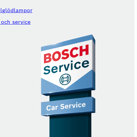
ilglödlampor
 och service