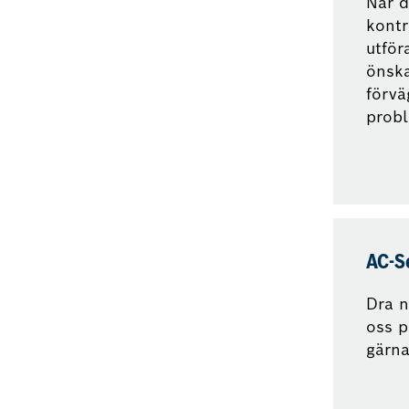
När d
kontr
utför
önska
förvä
prob
AC-S
Dra n
oss p
gärna