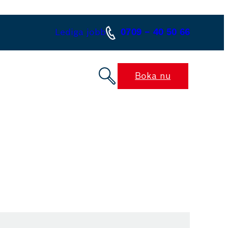
Lediga jobb
0709 – 40 50 66
Boka nu