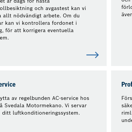
et är dags för nästa
förl
ollbesiktning och avgastest kan vi
även
a allt nödvändigt arbete. Om du
r kan vi kontrollera fordonet i
g, för att korrigera eventuella
lem.
ervice
Prof
ytta av regelbunden AC-service hos
Förs
å Svedala Motormekano. Vi servar
säke
 ditt luftkonditioneringssystem.
riml
unde