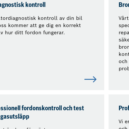
agnostisk kontroll
Bro
tordiagnostisk kontroll av din bil
Vårt
oss kommer att ge dig en korrekt
spec
av hur ditt fordon fungerar.
repa
säke
bro
kont
och 
prob
ssionell fordonskontroll och test
Prof
vgasutsläpp
Vi e
och 